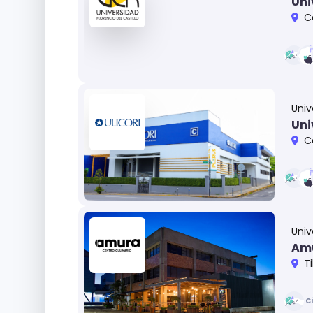
Uni
C
Univ
Uni
C
Univ
Amu
T
C