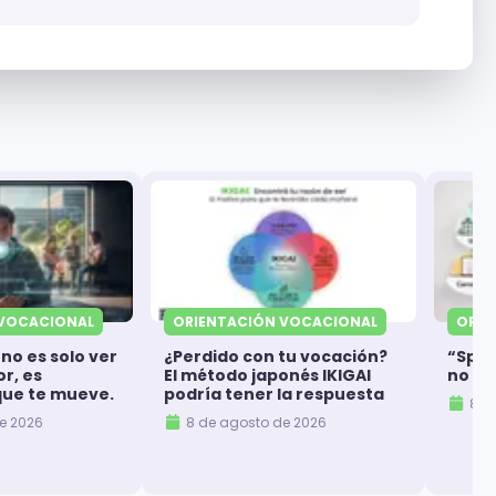
 VOCACIONAL
ORIENTACIÓN VOCACIONAL
ORIE
 no es solo ver
¿Perdido con tu vocación?
“Spoil
r, es
El método japonés IKIGAI
no se
que te mueve.
podría tener la respuesta
8 d
e 2026
8 de agosto de 2026