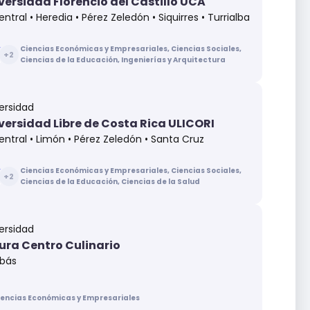
versidad Florencio del Castillo UCA
entral • Heredia • Pérez Zeledón • Siquirres • Turrialba
Ciencias Económicas y Empresariales, Ciencias Sociales,
+
2
Ciencias de la Educación, Ingenierías y Arquitectura
ersidad
versidad Libre de Costa Rica ULICORI
entral • Limón • Pérez Zeledón • Santa Cruz
Ciencias Económicas y Empresariales, Ciencias Sociales,
+
2
Ciencias de la Educación, Ciencias de la Salud
ersidad
ra Centro Culinario
ibás
iencias Económicas y Empresariales