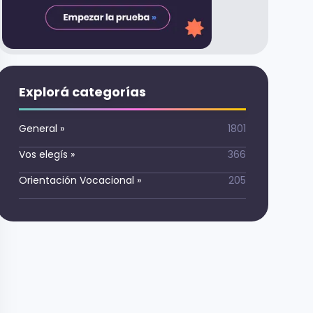
Explorá categorías
General
»
1801
Vos elegís
»
366
Orientación Vocacional
»
205