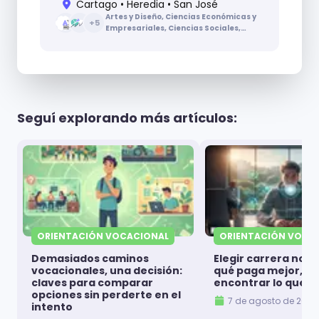
Cartago • Heredia • San José
Artes y Diseño, Ciencias Económicas y
+
5
Empresariales, Ciencias Sociales,
Ciencias de la Educación, Ciencias de
la Salud, Ingenierías y Arquitectura,
Letras
Seguí explorando más artículos:
ORIENTACIÓN VOCACIONAL
ORIENTACIÓN VOCA
Demasiados caminos
Elegir carrera no es
vocacionales, una decisión:
qué paga mejor, es
claves para comparar
encontrar lo que t
opciones sin perderte en el
7 de agosto de 2026
intento