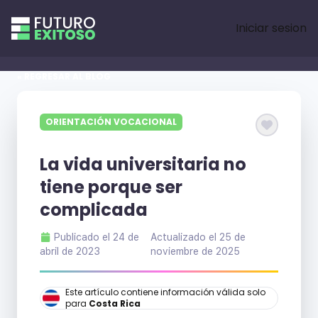
Iniciar sesion
« REGRESAR AL BLOG
ORIENTACIÓN VOCACIONAL
La vida universitaria no
tiene porque ser
complicada
Publicado el
24 de
Actualizado el
25 de
abril de 2023
noviembre de 2025
Este artículo contiene información válida solo
para
Costa Rica