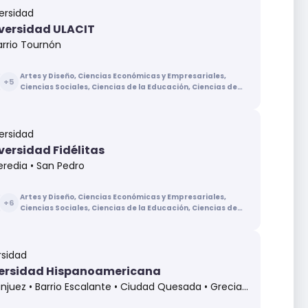
ersidad
versidad ULACIT
arrio Tournón
Artes y Diseño, Ciencias Económicas y Empresariales,
+
5
Ciencias Sociales, Ciencias de la Educación, Ciencias de
la Salud, Ingenierías y Arquitectura, Letras
ersidad
versidad Fidélitas
eredia • San Pedro
Artes y Diseño, Ciencias Económicas y Empresariales,
+
6
Ciencias Sociales, Ciencias de la Educación, Ciencias de
la Salud, Ingenierías y Arquitectura, Letras, Recursos
Naturales
rsidad
ersidad Hispanoamericana
uez • Barrio Escalante • Ciudad Quesada • Grecia • Heredia • Llorente de Tibás • Puntarenas