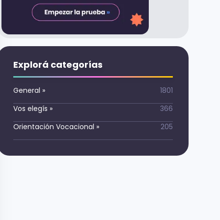
Explorá categorías
General
»
1801
Vos elegís
»
366
Orientación Vocacional
»
205