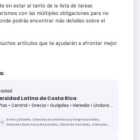
 en estar al tanto de la lista de tareas
rismos con las múltiples obligaciones para no
onde podrás encontrar más detalles sobre el
muchos artículos que te ayudarán a afrontar mejor
s:
rsidad
ersidad Latina de Costa Rica
s • Central • Grecia • Guápiles • Heredia • Lindora • Pérez Zeledón • Santa Cruz
Artes y Diseño, Ciencias Económicas y Empresariales,
+
6
Ciencias Exactas y Naturales, Ciencias Sociales, Ciencias
de la Educación, Ciencias de la Salud, Ingenierías y
Arquitectura, Letras