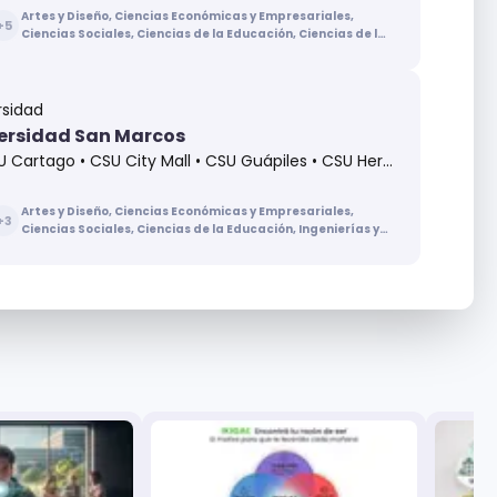
Artes y Diseño, Ciencias Económicas y Empresariales,
+
5
Ciencias Sociales, Ciencias de la Educación, Ciencias de la
Salud, Ingenierías y Arquitectura, Letras
rsidad
ersidad San Marcos
ago • CSU City Mall • CSU Guápiles • CSU Heredia • CSU Jacó • CSU Liberia • CSU Pérez Zeledón • CSU San Carlos • CSU San Ramón • San José
Artes y Diseño, Ciencias Económicas y Empresariales,
+
3
Ciencias Sociales, Ciencias de la Educación, Ingenierías y
Arquitectura