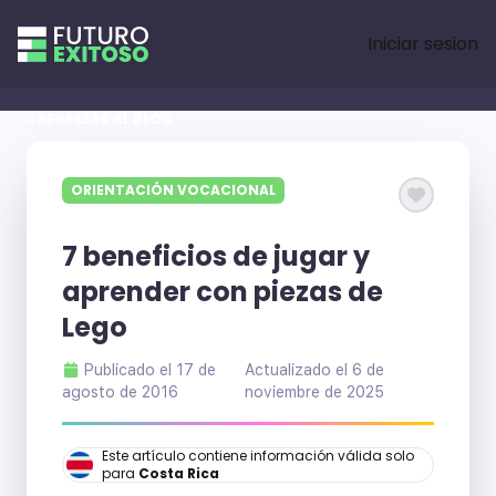
Iniciar sesion
« REGRESAR AL BLOG
ORIENTACIÓN VOCACIONAL
7 beneficios de jugar y
aprender con piezas de
Lego
Publicado el
17 de
Actualizado el
6 de
agosto de 2016
noviembre de 2025
Este artículo contiene información válida solo
para
Costa Rica