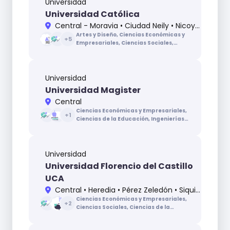
Universidad
Universidad Católica
Central - Moravia • Ciudad Neily • Nicoya • San Carlos
Artes y Diseño, Ciencias Económicas y
+
5
Empresariales, Ciencias Sociales,
Ciencias de la Educación, Ciencias de la
Salud, Ingenierías y Arquitectura, Letras
Universidad
Universidad Magister
Central
Ciencias Económicas y Empresariales,
+
1
Ciencias de la Educación, Ingenierías y
Arquitectura
Universidad
Universidad Florencio del Castillo
UCA
Central • Heredia • Pérez Zeledón • Siquirres • Turrialba
Ciencias Económicas y Empresariales,
+
2
Ciencias Sociales, Ciencias de la
Educación, Ingenierías y Arquitectura