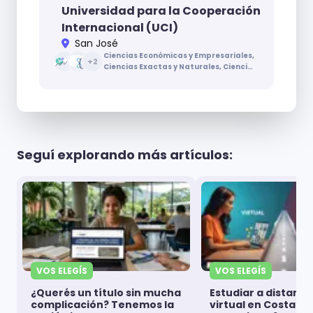
Universidad para la Cooperación
Internacional (UCI)
San José
Ciencias Económicas y Empresariales,
+
2
Ciencias Exactas y Naturales, Ciencias
Sociales, Ingenierías y Arquitectura
Seguí explorando más artículos:
VOS ELEGÍS
VOS ELEGÍS
¿Querés un título sin mucha
Estudiar a distanci
complicación? Tenemos la
virtual en Costa Ri