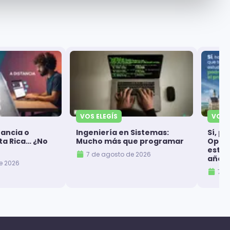
VOS ELEGÍS
VOS 
tancia o
Ingeniería en Sistemas:
Sí, po
sta Rica… ¿No
Mucho más que programar
Opcio
estud
7 de agosto de 2026
año
e 2026
7 d