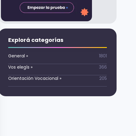
Explorá categorías
General
»
1801
Vos elegís
»
366
Orientación Vocacional
»
205