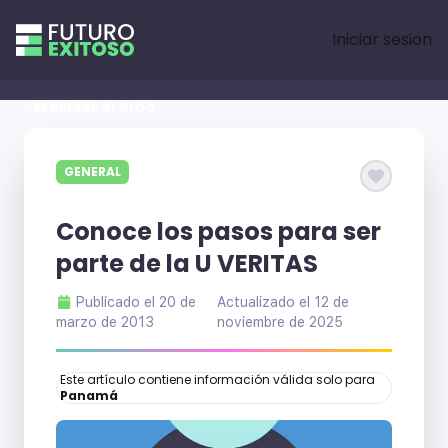
Iniciar sesion
« REGRESAR AL BLOG
GENERAL
Conoce los pasos para ser
parte de la U VERITAS
Publicado el
20 de
Actualizado el
12 de
marzo de 2013
noviembre de 2025
Este artículo contiene información válida solo para
Panamá