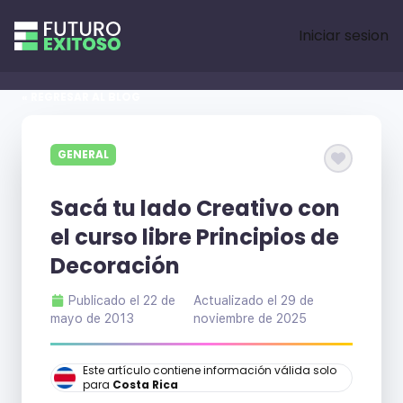
Iniciar sesion
« REGRESAR AL BLOG
GENERAL
Sacá tu lado Creativo con
el curso libre Principios de
Decoración
Publicado el
22 de
Actualizado el
29 de
mayo de 2013
noviembre de 2025
Este artículo contiene información válida solo
para
Costa Rica