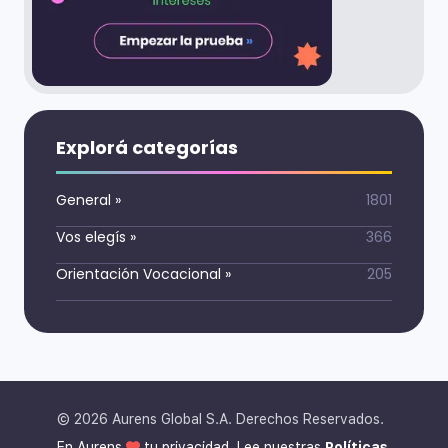
Explorá categorías
General
»
1801
Vos elegís
»
366
Orientación Vocacional
»
205
©
2026
Aurens Global S.A. Derechos Reservados.
En Aurens
tu privacidad. Lee nuestras
Políticas.