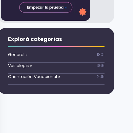
Explorá categorías
General
»
1801
Vos elegís
»
366
Orientación Vocacional
»
205