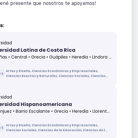
 tené presente que nosotros te apoyamos!
s:
rsidad
ersidad Latina de Costa Rica
s • Central • Grecia • Guápiles • Heredia • Lindora • Pérez Zeledón • Santa Cruz
Artes y Diseño, Ciencias Económicas y Empresariales,
+
6
Ciencias Exactas y Naturales, Ciencias Sociales, Ciencias
de la Educación, Ciencias de la Salud, Ingenierías y
Arquitectura, Letras
rsidad
ersidad Hispanoamericana
juez • Barrio Escalante • Grecia • Heredia • Llorente de Tibás • Puntarenas
Artes y Diseño, Ciencias Económicas y Empresariales,
+
5
Ciencias Sociales, Ciencias de la Educación, Ciencias de la
Salud, Ingenierías y Arquitectura, Letras