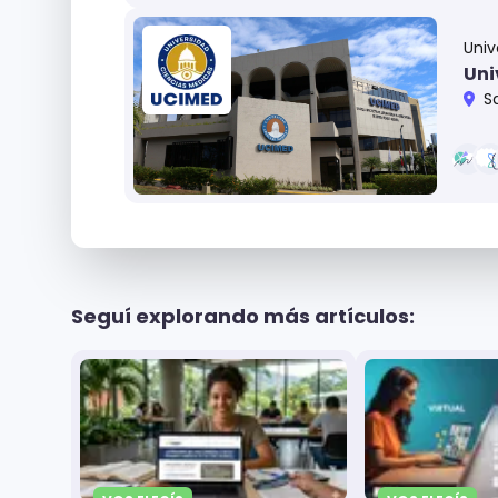
Univ
Uni
S
Seguí explorando más artículos: