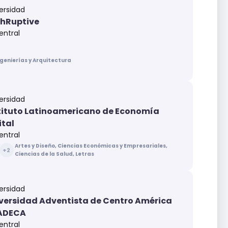
ersidad
hRuptive
entral
ngenierías y Arquitectura
ersidad
tituto Latinoamericano de Economía
ital
entral
Artes y Diseño, Ciencias Económicas y Empresariales,
+
2
Ciencias de la Salud, Letras
ersidad
versidad Adventista de Centro América
ADECA
entral