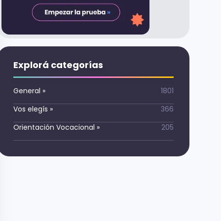
Explorá categorías
General
»
1801
Vos elegís
»
366
Orientación Vocacional
»
205