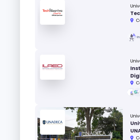
Univ
Tec
C
I
Univ
Ins
Dig
C
Univ
Uni
UN
C