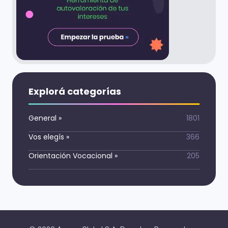
Explorá categorías
General
»
1801
Vos elegís
»
366
Orientación Vocacional
»
205