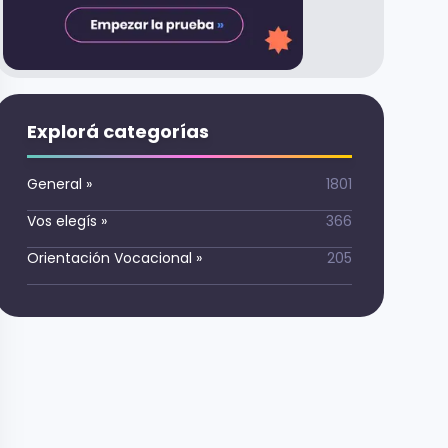
Explorá categorías
General
»
1801
Vos elegís
»
366
Orientación Vocacional
»
205