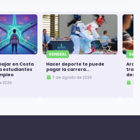
GENERAL
GENE
bajar en Costa
Hacer deporte te puede
Arque
ra estudiantes
pagar la carrera…
trans
mpleo
despi
7 de agosto de 2026
e 2026
7 d