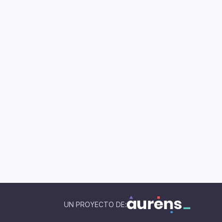
RAL
GENERAL
n: Donde el juego
¿Por qué la calidad que
forma el aprendizaje y
SINAES garantiza es
erta superpoderes
importante para vos como
estudiante?
e agosto de 2026
7 de agosto de 2026
UN PROYECTO DE: