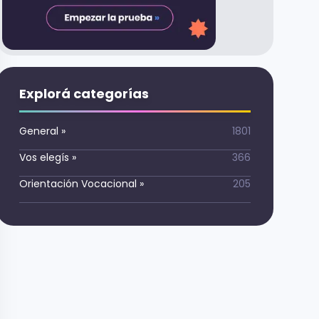
Explorá categorías
General
»
1801
Vos elegís
»
366
Orientación Vocacional
»
205