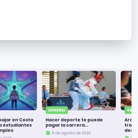
GENERAL
GENE
bajar en Costa
Hacer deporte te puede
Arque
ra estudiantes
pagar la carrera…
trans
mpleo
despi
9 de agosto de 2026