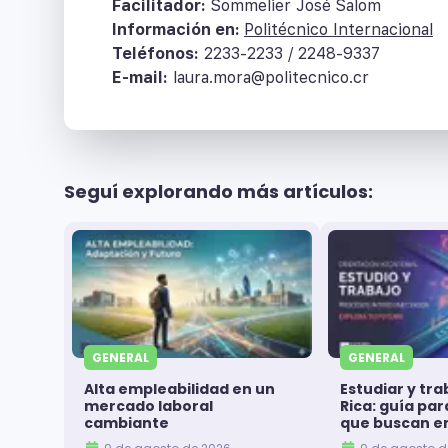
Facilitador:
Sommelier José Salom
Información en:
Politécnico Internacional
Teléfonos:
2233-2233 / 2248-9337
E-mail:
laura.mora@politecnico.cr
Seguí explorando más artículos:
GENERAL
GENERAL
Alta empleabilidad en un
Estudiar y tra
mercado laboral
Rica: guía pa
cambiante
que buscan e