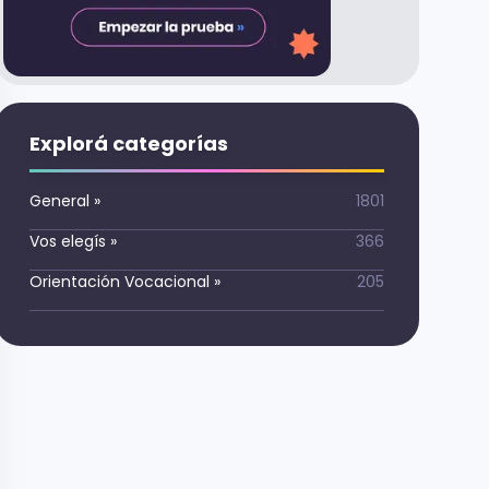
Explorá categorías
General
»
1801
Vos elegís
»
366
Orientación Vocacional
»
205