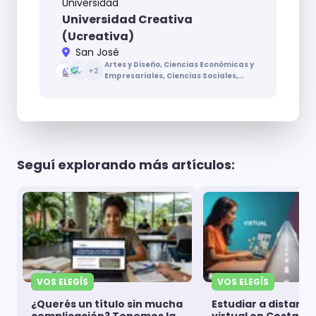
Universidad
Universidad Creativa
(Ucreativa)
San José
Artes y Diseño, Ciencias Económicas y
+
2
Empresariales, Ciencias Sociales,
Ingenierías y Arquitectura
Seguí explorando más artículos:
VOS ELEGÍS
VOS ELEGÍS
¿Querés un título sin mucha
Estudiar a distanci