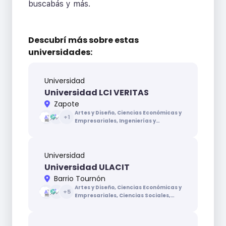
buscabás y más.
Descubrí más sobre
estas
universidades:
Universidad
Universidad LCI VERITAS
Zapote
Artes y Diseño, Ciencias Económicas y
+
1
Empresariales, Ingenierías y
Arquitectura
Universidad
Universidad ULACIT
Barrio Tournón
Artes y Diseño, Ciencias Económicas y
+
5
Empresariales, Ciencias Sociales,
Ciencias de la Educación, Ciencias de
la Salud, Ingenierías y Arquitectura,
Letras