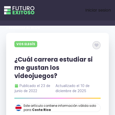
Iniciar sesion
« REGRESAR AL BLOG
VOS ELEGÍS
¿Cuál carrera estudiar si
me gustan los
videojuegos?
Publicado el
23 de
Actualizado el
10 de
junio de 2022
diciembre de 2025
Este artículo contiene información válida solo
para
Costa Rica