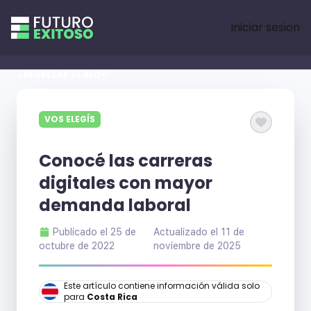
Iniciar sesion
« REGRESAR AL BLOG
VOS ELEGÍS
Conocé las carreras
digitales con mayor
demanda laboral
Publicado el
25 de
Actualizado el
11 de
octubre de 2022
noviembre de 2025
Este artículo contiene información válida solo
para
Costa Rica