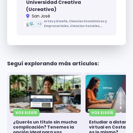
Universidad Creativa
(Ucreativa)
San José
Artes y Diseño, Ciencias Económicas y
+
2
Empresariales, Ciencias Sociales,
Ingenierías y Arquitectura
Seguí explorando más artículos:
VOS ELEGÍS
VOS ELEGÍS
¿Querés un título sin mucha
Estudiar a distanci
complicación? Tenemos la
virtual en Costa Ri
opción ideal para vos
es lo mismo?