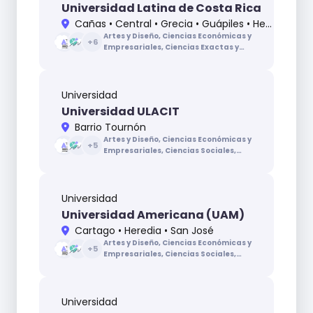
Universidad Latina de Costa Rica
Cañas • Central • Grecia • Guápiles • Heredia • Lindora • Pérez Zeledón • Santa Cruz
Artes y Diseño, Ciencias Económicas y
+
6
Empresariales, Ciencias Exactas y
Naturales, Ciencias Sociales, Ciencias de
la Educación, Ciencias de la Salud,
Ingenierías y Arquitectura, Letras
Universidad
Universidad ULACIT
Barrio Tournón
Artes y Diseño, Ciencias Económicas y
+
5
Empresariales, Ciencias Sociales,
Ciencias de la Educación, Ciencias de
la Salud, Ingenierías y Arquitectura,
Letras
Universidad
Universidad Americana (UAM)
Cartago • Heredia • San José
Artes y Diseño, Ciencias Económicas y
+
5
Empresariales, Ciencias Sociales,
Ciencias de la Educación, Ciencias de
la Salud, Ingenierías y Arquitectura,
Letras
Universidad