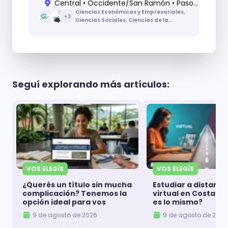
Central • Occidente/San Ramón • Paso Canoas • Puntarenas • Puriscal • Pérez Zeledón
Ciencias Económicas y Empresariales,
+
3
Ciencias Sociales, Ciencias de la
Educación, Ingenierías y Arquitectura,
Letras
Seguí explorando más artículos:
VOS ELEGÍS
VOS ELEGÍS
¿Querés un título sin mucha
Estudiar a distanci
complicación? Tenemos la
virtual en Costa Ri
opción ideal para vos
es lo mismo?
9 de agosto de 2026
9 de agosto de 2026