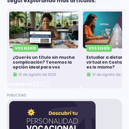
Seguí explorando más artículos:
VOS ELEGÍS
VOS ELEGÍS
¿Querés un título sin mucha
Estudiar a distanci
complicación? Tenemos la
virtual en Costa Ri
opción ideal para vos
es lo mismo?
10 de agosto de 2026
10 de agosto de 202
COMPARTIR: