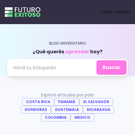
Iniciar sesion
BLOG UNIVERSITARIO
¿Qué querés
aprender
hoy?
Buscar
ORIENTACIÓN
VOCACIONAL
¿Por
GENERAL
Explorá artículos por país:
COSTA RICA
PANAMÁ
EL SALVADOR
qué
5
GENERAL
VOS
HONDURAS
GUATEMALA
NICARAGUA
hablar
habilidades
ELEGÍS
¿Cuáles
COLOMBIA
MEXICO
con
duras
¿Cómo
temas
egresados
que
enfrentar
se