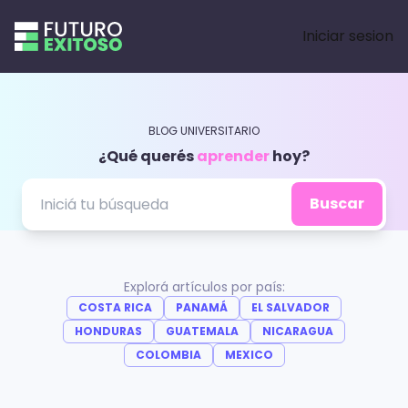
Iniciar sesion
BLOG UNIVERSITARIO
¿Qué querés
aprender
hoy?
Buscar
ORIENTACIÓN
VOCACIONAL
¿Por
GENERAL
Explorá artículos por país:
COSTA RICA
PANAMÁ
EL SALVADOR
qué
5
GENERAL
VOS
HONDURAS
GUATEMALA
NICARAGUA
hablar
habilidades
ELEGÍS
¿Cuáles
COLOMBIA
MEXICO
con
duras
¿Cómo
temas
egresados
que
enfrentar
se