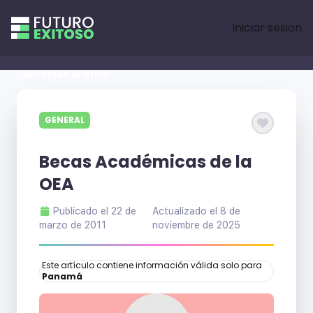
Iniciar sesion
« REGRESAR AL BLOG
GENERAL
Becas Académicas de la
OEA
Publicado el
22 de
Actualizado el
8 de
marzo de 2011
noviembre de 2025
Este artículo contiene información válida solo para
Panamá