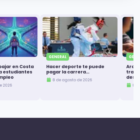
GENERAL
GENE
bajar en Costa
Hacer deporte te puede
Arque
ra estudiantes
pagar la carrera…
trans
mpleo
despi
8 de agosto de 2026
e 2026
8 d