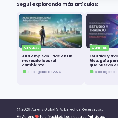
Seguí explorando más artículos:
GENERAL
GENERAL
Alta empleabilidad en un
Estudiar y tra
mercado laboral
Rica: guía pa
cambiante
que buscan e
8 de agosto de 2026
8 de agosto d
©
2026
Aurens Global S.A. Derechos Reservados.
En Aurens
tu privacidad. Lee nuestras
Políticas.