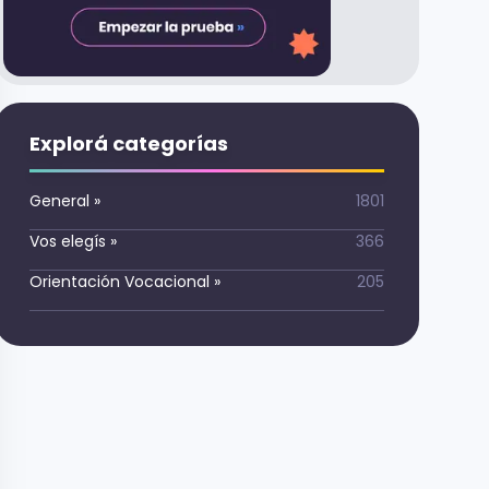
Explorá categorías
General
»
1801
Vos elegís
»
366
Orientación Vocacional
»
205