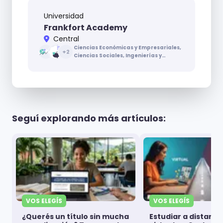
Universidad
Frankfort Academy
Central
Ciencias Económicas y Empresariales,
+
2
Ciencias Sociales, Ingenierías y
Arquitectura, Letras
Seguí explorando más artículos:
VOS ELEGÍS
VOS ELEGÍS
¿Querés un título sin mucha
Estudiar a distanci